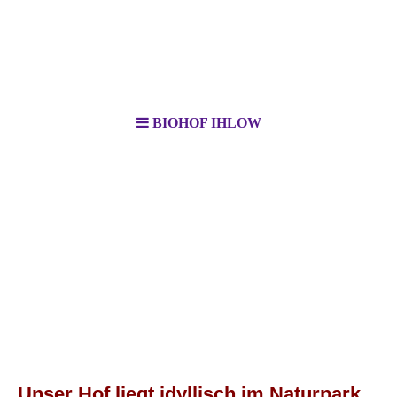
BIOHOF IHLOW
Biohof Ihlow Marion Rothschild
Unser Hof liegt idyllisch im Naturpark