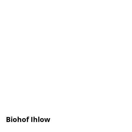
Café
Frühstücken!
Café
Aktuelles
Übernachten
Ferien mit Klavier
Anfahrt
Café
Café
Biohof Ihlow