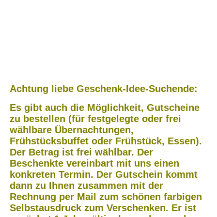
1000000368-cmid_wo665-ifwssn
IMG_20250504_104819-cmid_2wp7j-fdhmwj
1000005376-cmid_8icvc-d5k6f8
IMG_20250501_183643__01-cmid_kh3na-jl77z
IMG-20240711-WA0003
Achtung liebe Geschenk-Idee-Suchende:
Es gibt auch die Möglichkeit, Gutscheine
zu bestellen (für festgelegte oder frei
wählbare Übernachtungen,
Frühstücksbuffet oder Frühstück, Essen).
Der Betrag ist frei wählbar. Der
Beschenkte vereinbart mit uns einen
konkreten Termin. Der Gutschein kommt
dann zu Ihnen zusammen mit der
Rechnung per Mail zum schönen farbigen
Selbstausdruck zum Verschenken. Er ist