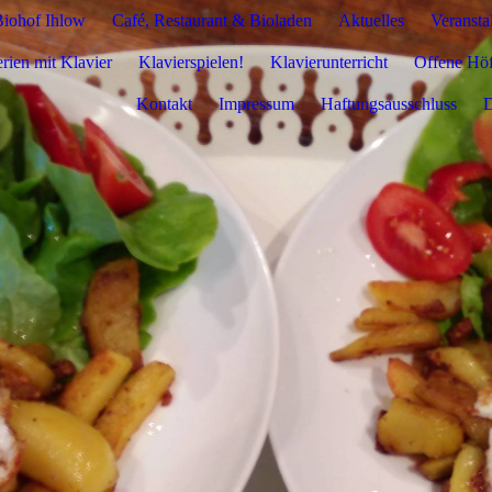
iohof Ihlow
Café, Restaurant & Bioladen
Aktuelles
Veransta
rien mit Klavier
Klavierspielen!
Klavierunterricht
Offene Hö
Kontakt
Impressum
Haftungsausschluss
D