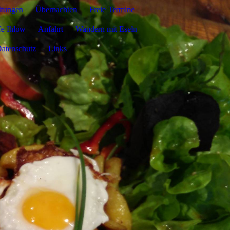
ltungen
Übernachten
Freie Termine
fe Ihlow
Anfahrt
Wandern mit Eseln
atenschutz
Links