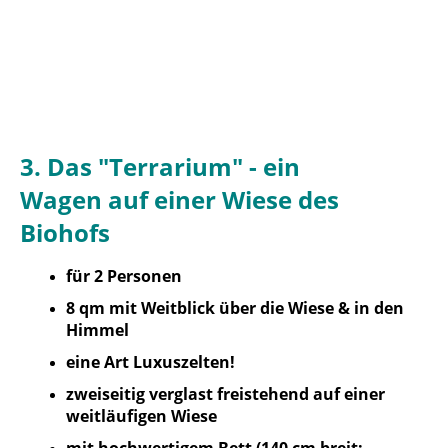
IMG_2268
IMG_20230519_113121_1
IMG_20210310_220334__01
IMG_20210310_220435__01__01
3. Das "Terrarium" - ein
Wagen
auf einer Wiese des
Biohofs
für 2 Personen
8 qm mit Weitblick über die Wiese & in den
Himmel
eine Art Luxuszelten!
zweiseitig verglast freistehend auf einer
weitläufigen Wiese
mit hochwertigem Bett (140 cm breit: