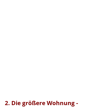
IMG_0229
IMG_20240817_103542__01
IMG_20240813_123736
IMG_20240806_100459
Schlafzimmer
IMG_20240806_100450__01
IMG_20240806_100241
IMG_20240806_091136__01
IMG_20240624_091420
IMG_20220801_010246_638
2. Die größere Wohnung -