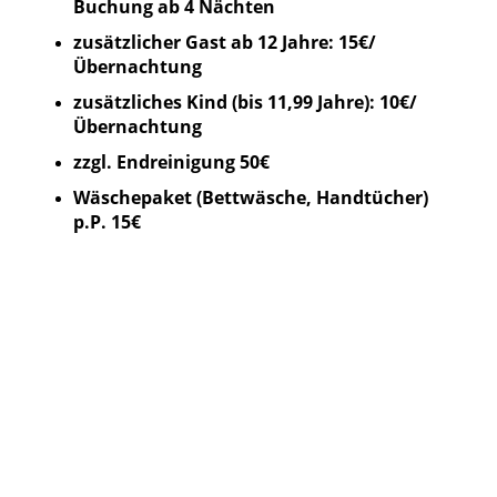
Buchung ab 4 Nächten
zusätzlicher Gast ab 12 Jahre: 15€/
Übernachtung
zusätzliches Kind (bis 11,99 Jahre): 10€/
Übernachtung
zzgl. Endreinigung 50€
Wäschepaket (Bettwäsche, Handtücher)
p.P. 15€
IMG_20241011_172801
Klavier
IMG_0221
IMG_20231024_153312
IMG_20240813_123723