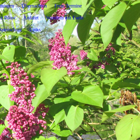
ltungen
Übernachten
Freie Termine
fe Ihlow
Anfahrt
Wandern mit Eseln
atenschutz
Links