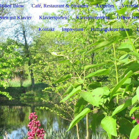
iohof Ihlow
Café, Restaurant & Bioladen
Aktuelles
Veransta
rien mit Klavier
Klavierspielen!
Klavierunterricht
Offene Hö
Kontakt
Impressum
Haftungsausschluss
D