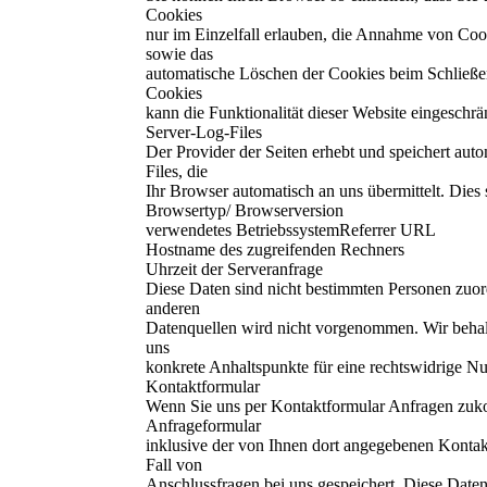
Cookies
nur im Einzelfall erlauben, die Annahme von Cook
sowie das
automatische Löschen der Cookies beim Schließen
Cookies
kann die Funktionalität dieser Website eingeschrä
Server-Log-Files
Der Provider der Seiten erhebt und speichert aut
Files, die
Ihr Browser automatisch an uns übermittelt. Dies 
Browsertyp/ Browserversion
verwendetes BetriebssystemReferrer URL
Hostname des zugreifenden Rechners
Uhrzeit der Serveranfrage
Diese Daten sind nicht bestimmten Personen zuo
anderen
Datenquellen wird nicht vorgenommen. Wir behalt
uns
konkrete Anhaltspunkte für eine rechtswidrige N
Kontaktformular
Wenn Sie uns per Kontaktformular Anfragen zu
Anfrageformular
inklusive der von Ihnen dort angegebenen Konta
Fall von
Anschlussfragen bei uns gespeichert. Diese Daten