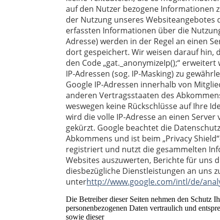
auf den Nutzer bezogene Informationen z
der Nutzung unseres Websiteangebotes d
erfassten Informationen über die Nutzung 
Adresse) werden in der Regel an einen S
dort gespeichert. Wir weisen darauf hin,
den Code „gat._anonymizeIp();“ erweiter
IP-Adressen (sog. IP-Masking) zu gewährlei
Google IP-Adressen innerhalb von Mitgli
anderen Vertragsstaaten des Abkommens
weswegen keine Rückschlüsse auf Ihre Ide
wird die volle IP-Adresse an einen Serve
gekürzt. Google beachtet die Datenschut
Abkommens und ist beim „Privacy Shiel
registriert und nutzt die gesammelten I
Websites auszuwerten, Berichte für uns d
diesbezügliche Dienstleistungen an uns z
unter
http://www.google.com/intl/de/anal
Die Betreiber dieser Seiten nehmen den Schutz Ih
personenbezogenen Daten vertraulich und entspre
sowie dieser