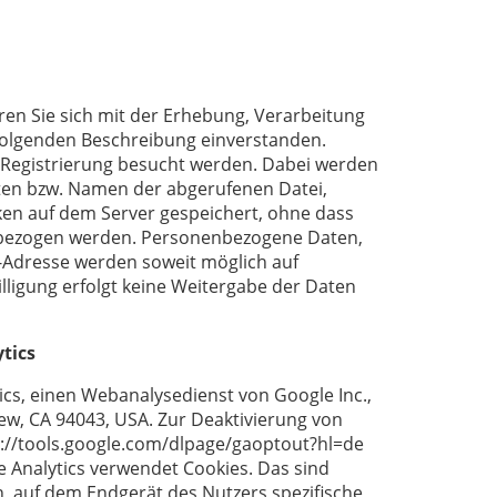
ren Sie sich mit der Erhebung, Verarbeitung
olgenden Beschreibung einverstanden.
 Registrierung besucht werden. Dabei werden
iten bzw. Namen der abgerufenen Datei,
ken auf dem Server gespeichert, ohne dass
n bezogen werden. Personenbezogene Daten,
-Adresse werden soweit möglich auf
willigung erfolgt keine Weitergabe der Daten
tics
cs, einen Webanalysedienst von Google Inc.,
w, CA 94043, USA. Zur Deaktivierung von
tp://tools.google.com/dlpage/gaoptout?hl=de
e Analytics verwendet Cookies. Das sind
n, auf dem Endgerät des Nutzers spezifische,